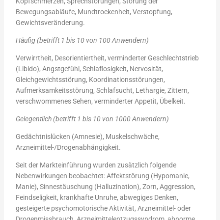
Kopfschmerzen, Sprechstörungen, Störung der
Bewegungsabläufe, Mundtrockenheit, Verstopfung,
Gewichtsveränderung.
Häufig (betrifft 1 bis 10 von 100 Anwendern)
Verwirrtheit, Desorientiertheit, verminderter Geschlechtstrieb
(Libido), Angstgefühl, Schlaflosigkeit, Nervosität,
Gleichgewichtsstörung, Koordinationsstörungen,
Aufmerksamkeitsstörung, Schlafsucht, Lethargie, Zittern,
verschwommenes Sehen, verminderter Appetit, Übelkeit.
Gelegentlich (betrifft 1 bis 10 von 1000 Anwendern)
Gedächtnislücken (Amnesie), Muskelschwäche,
Arzneimittel-/Drogenabhängigkeit.
Seit der Markteinführung wurden zusätzlich folgende
Nebenwirkungen beobachtet: Affektstörung (Hypomanie,
Manie), Sinnestäuschung (Halluzination), Zorn, Aggression,
Feindseligkeit, krankhafte Unruhe, abwegiges Denken,
gesteigerte psychomotorische Aktivität, Arzneimittel- oder
Drogenmissbrauch, Arzneimittelentzugssyndrom, abnorme