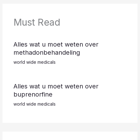
o
o
y
g
d
n
Li
re
o
n
n
s
k
k
s
Must Read
Alles wat u moet weten over
methadonbehandeling
world wide medicals
Alles wat u moet weten over
buprenorfine
world wide medicals