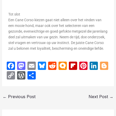
Tot slot
Een Cane Corso kiezen gaat niet alleen over het vinden van
een mooie hond, maar ook over het selecteren van een
gezonde, evenwichtige en goed gefokte metgezel die jarenlang
deel zal uitmaken van uw gezin. Neem de tijd, doe onderzoek,
stel vragen en vertrouw op uw instinct. De juiste Cane Corso
zal u belonen met loyaliteit, bescherming en oneindige liefde.
F
M
E
Bl
R
M
Fl
Pi
Li
Bl
a
a
m
u
e
ic
ip
nt
n
o
C
W
S
c
st
ail
e
d
ro
b
er
k
g
o
or
h
e
o
s
di
.b
o
e
e
g
p
d
ar
b
d
k
t
lo
ar
st
dI
e
←
Previous Post
Next Post
→
y
P
e
o
o
y
g
d
n
Li
re
o
n