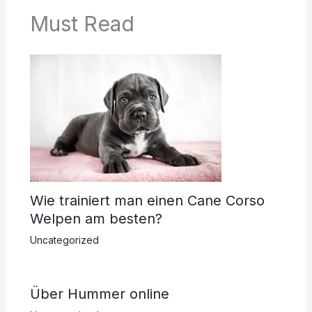
n
s
k
k
s
Must Read
Wie trainiert man einen Cane Corso
Welpen am besten?
Uncategorized
Über Hummer online