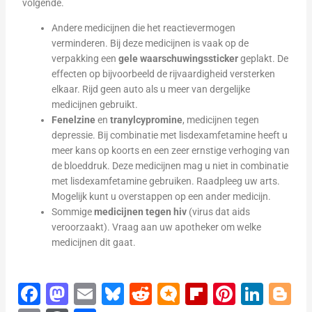
volgende.
Andere medicijnen die het reactievermogen
verminderen. Bij deze medicijnen is vaak op de
verpakking een
gele waarschuwingssticker
geplakt. De
effecten op bijvoorbeeld de rijvaardigheid versterken
elkaar. Rijd geen auto als u meer van dergelijke
medicijnen gebruikt.
Fenelzine
en
tranylcypromine
, medicijnen tegen
depressie. Bij combinatie met lisdexamfetamine heeft u
meer kans op koorts en een zeer ernstige verhoging van
de bloeddruk. Deze medicijnen mag u niet in combinatie
met lisdexamfetamine gebruiken. Raadpleeg uw arts.
Mogelijk kunt u overstappen op een ander medicijn.
Sommige
medicijnen tegen hiv
(virus dat aids
veroorzaakt). Vraag aan uw apotheker om welke
medicijnen dit gaat.
F
M
E
Bl
R
M
Fl
Pi
Li
Bl