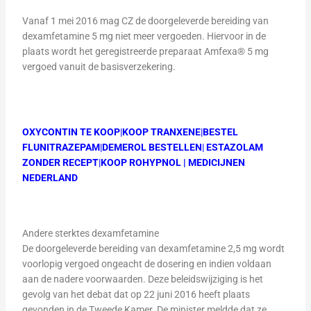
Vanaf 1 mei 2016 mag CZ de doorgeleverde bereiding van
dexamfetamine 5 mg niet meer vergoeden. Hiervoor in de
plaats wordt het geregistreerde preparaat Amfexa® 5 mg
vergoed vanuit de basisverzekering.
OXYCONTIN TE KOOP
|
KOOP TRANXENE
|
BESTEL
FLUNITRAZEPAM
|
DEMEROL BESTELLEN
|
ESTAZOLAM
ZONDER RECEPT
|
KOOP ROHYPNOL
|
MEDICIJNEN
NEDERLAND
Andere sterktes dexamfetamine
De doorgeleverde bereiding van dexamfetamine 2,5 mg wordt
voorlopig vergoed ongeacht de dosering en indien voldaan
aan de nadere voorwaarden. Deze beleidswijziging is het
gevolg van het debat dat op 22 juni 2016 heeft plaats
gevonden in de Tweede Kamer. De minister meldde dat ze