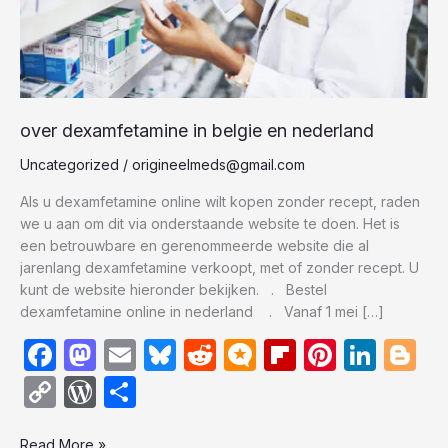
over dexamfetamine in belgie en nederland
Uncategorized
/
origineelmeds@gmail.com
Als u dexamfetamine online wilt kopen zonder recept, raden
we u aan om dit via onderstaande website te doen. Het is
een betrouwbare en gerenommeerde website die al
jarenlang dexamfetamine verkoopt, met of zonder recept. U
kunt de website hieronder bekijken. . Bestel
dexamfetamine online in nederland . Vanaf 1 mei […]
F
M
E
Bl
R
M
Fl
Pi
Li
Bl
a
a
m
u
e
ic
ip
nt
n
o
C
W
S
c
st
ail
e
d
ro
b
er
k
g
o
or
h
Read More »