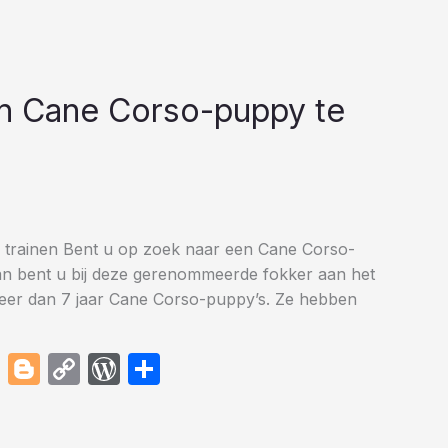
 ​​Cane Corso-puppy te
trainen Bent u op zoek naar een Cane Corso-
n bent u bij deze gerenommeerde fokker aan het
 meer dan 7 jaar Cane Corso-puppy’s. Ze hebben
Li
Bl
C
W
S
n
o
o
or
h
k
g
p
d
ar