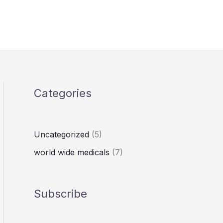
S
e
a
r
c
h
Categories
Uncategorized
(5)
world wide medicals
(7)
Subscribe