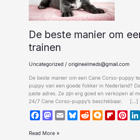
Cane
Corso-
puppy
De beste manier om een
te
trainen
trainen
Uncategorized
/
origineelmeds@gmail.com
De beste manier om een Cane Corso-puppy te 
puppy van een goede fokker in Nederland? Da
juiste adres. Ze zijn erg goed en verkopen al
24/7 Cane Corso-puppy’s beschikbaar. […]
F
M
E
Bl
R
M
Fl
Pi
a
a
m
u
e
ic
ip
nt
c
st
ail
e
d
ro
b
er
Read More »